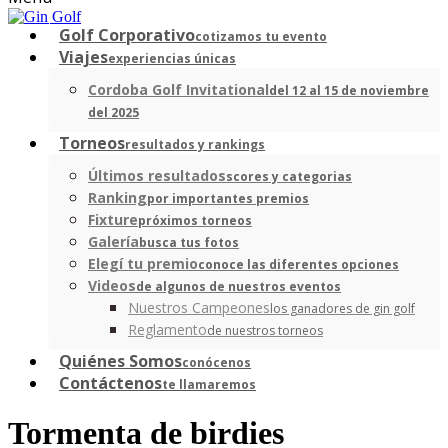
Golf Corporativo
cotizamos tu evento
Viajes
experiencias únicas
Cordoba Golf Invitational
del 12 al 15 de noviembre
del 2025
Torneos
resultados y rankings
Últimos resultados
scores y categorias
Ranking
por importantes premios
Fixture
próximos torneos
Galería
busca tus fotos
Elegí tu premio
conoce las diferentes opciones
Videos
de algunos de nuestros eventos
Nuestros Campeones
los ganadores de gin golf
Reglamento
de nuestros torneos
Quiénes Somos
conócenos
Contáctenos
te llamaremos
Tormenta de birdies