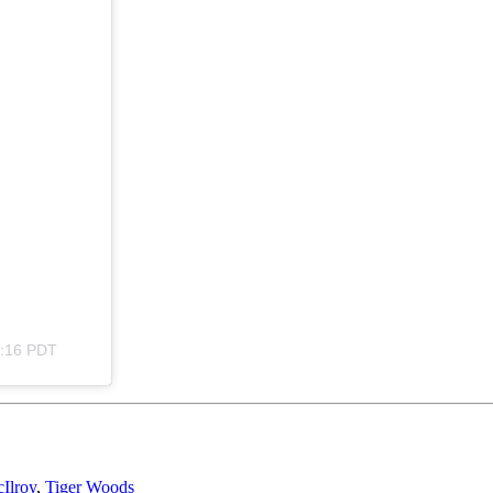
1:16 PDT
Ilroy
,
Tiger Woods