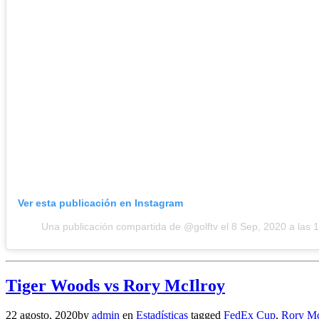
Ver esta publicación en Instagram
Una publicación compartida de @golftv
el
8 Sep, 2020 a las 
Tiger Woods vs Rory McIlroy
22 agosto, 2020
by
admin
en
Estadísticas
tagged
FedEx Cup
,
Rory Mc