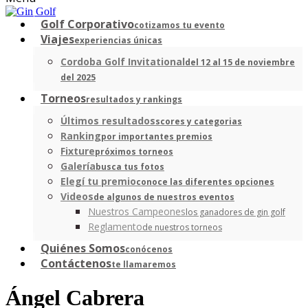
Golf Corporativo
cotizamos tu evento
Viajes
experiencias únicas
Cordoba Golf Invitational
del 12 al 15 de noviembre
del 2025
Torneos
resultados y rankings
Últimos resultados
scores y categorias
Ranking
por importantes premios
Fixture
próximos torneos
Galería
busca tus fotos
Elegí tu premio
conoce las diferentes opciones
Videos
de algunos de nuestros eventos
Nuestros Campeones
los ganadores de gin golf
Reglamento
de nuestros torneos
Quiénes Somos
conócenos
Contáctenos
te llamaremos
Ángel Cabrera