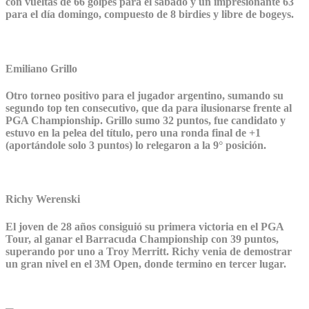
con vueltas de 66 golpes para el sábado y un impresionante 63
para el día domingo, compuesto de 8 birdies y libre de bogeys.
Emiliano Grillo
Otro torneo positivo para el jugador argentino, sumando su
segundo top ten consecutivo, que da para ilusionarse frente al
PGA Championship. Grillo sumo 32 puntos, fue candidato y
estuvo en la pelea del título, pero una ronda final de +1
(aportándole solo 3 puntos) lo relegaron a la 9° posición.
Richy Werenski
El joven de 28 años consiguió su primera victoria en el PGA
Tour, al ganar el Barracuda Championship con 39 puntos,
superando por uno a Troy Merritt. Richy venia de demostrar
un gran nivel en el 3M Open, donde termino en tercer lugar.