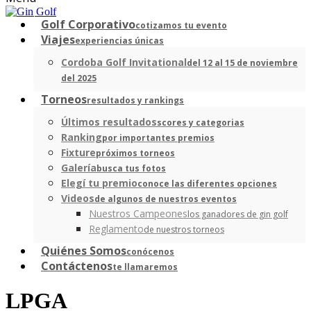
Golf Corporativo
cotizamos tu evento
Viajes
experiencias únicas
Cordoba Golf Invitational
del 12 al 15 de noviembre
del 2025
Torneos
resultados y rankings
Últimos resultados
scores y categorias
Ranking
por importantes premios
Fixture
próximos torneos
Galería
busca tus fotos
Elegí tu premio
conoce las diferentes opciones
Videos
de algunos de nuestros eventos
Nuestros Campeones
los ganadores de gin golf
Reglamento
de nuestros torneos
Quiénes Somos
conócenos
Contáctenos
te llamaremos
LPGA