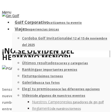
Menu
Golf Corporativo
cotizamos tu evento
Viajes
experiencias únicas
Cordoba Golf Invitational
del 12 al 15 de noviembre
del 2025
¡NO SE OLVIDEN DEL
Torneos
resultados y rankings
HERMANO MENOR!
Últimos resultados
scores y categorias
Ranking
por importantes premios
Fixture
próximos torneos
Galería
busca tus fotos
Elegí tu premio
conoce las diferentes opciones
Sensaciones encontradas en la vuelta del golf. Luego de
Videos
de algunos de nuestros eventos
nueve semanas parece que la actividad vuelve a tomar su
Nuestros Campeones
los ganadores de gin golf
rumbo. Un deporte sin público, pero que ha sabido
Reglamento
de nuestros torneos
entretener a los miles de televidentes y algunos