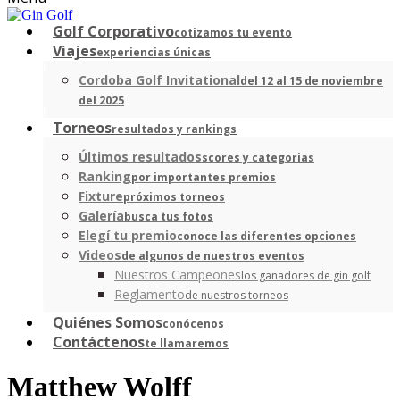
Golf Corporativo
cotizamos tu evento
Viajes
experiencias únicas
Cordoba Golf Invitational
del 12 al 15 de noviembre
del 2025
Torneos
resultados y rankings
Últimos resultados
scores y categorias
Ranking
por importantes premios
Fixture
próximos torneos
Galería
busca tus fotos
Elegí tu premio
conoce las diferentes opciones
Videos
de algunos de nuestros eventos
Nuestros Campeones
los ganadores de gin golf
Reglamento
de nuestros torneos
Quiénes Somos
conócenos
Contáctenos
te llamaremos
Matthew Wolff