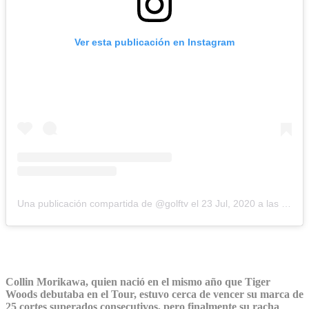
Ver esta publicación en Instagram
Una publicación compartida de @golftv
el
23 Jul, 2020 a las 12:06 PDT
Collin Morikawa, quien nació en el mismo año que Tiger
Woods debutaba en el Tour, estuvo cerca de vencer su marca de
25 cortes superados consecutivos, pero finalmente su racha